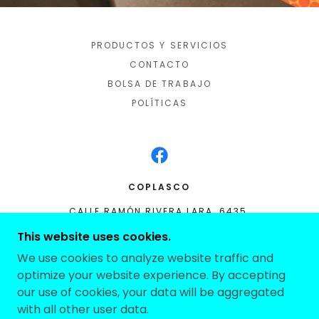
PRODUCTOS Y SERVICIOS
CONTACTO
BOLSA DE TRABAJO
POLÍTICAS
COPLASCO
CALLE RAMÓN RIVERA LARA, 6435,
INFONAVIT CASAS GRANDES, CIUDAD
This website uses cookies.
JUAREZ, CHIH, C.P. 32600
We use cookies to analyze website traffic and
(656) 620 8424
optimize your website experience. By accepting
our use of cookies, your data will be aggregated
COPYRIGHT © 2021 COPLASCO - TODOS LOS
with all other user data.
DERECHOS RESERVADOS.